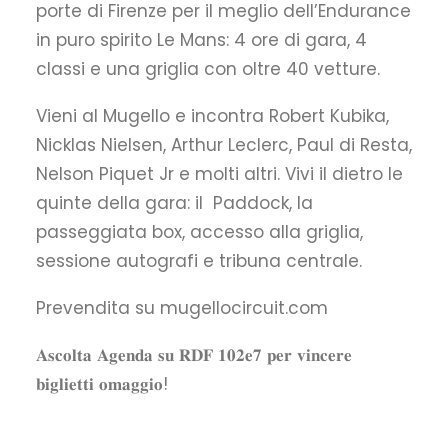
porte di Firenze per il meglio dell’Endurance
in puro spirito Le Mans: 4 ore di gara, 4
classi e una griglia con oltre 40 vetture.
Vieni al Mugello e incontra Robert Kubika,
Nicklas Nielsen, Arthur Leclerc, Paul di Resta,
Nelson Piquet Jr e molti altri. Vivi il dietro le
quinte della gara: il Paddock, la
passeggiata box, accesso alla griglia,
sessione autografi e tribuna centrale.
Prevendita su mugellocircuit.com
𝐀𝐬𝐜𝐨𝐥𝐭𝐚 𝐀𝐠𝐞𝐧𝐝𝐚 𝐬𝐮 𝐑𝐃𝐅 𝟏𝟎𝟐𝐞𝟕 𝐩𝐞𝐫 𝐯𝐢𝐧𝐜𝐞𝐫𝐞
𝐛𝐢𝐠𝐥𝐢𝐞𝐭𝐭𝐢 𝐨𝐦𝐚𝐠𝐠𝐢𝐨
!