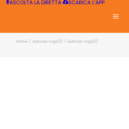
ASCOLTA LA DIRETTA
SCARICA L’APP
Home
autosas-logo[1]
autosas-logo[1]