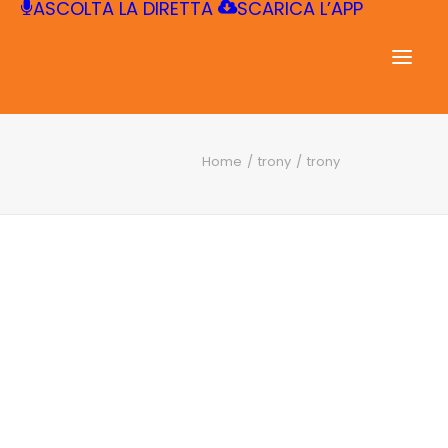
ASCOLTA LA DIRETTA
SCARICA L’APP
Home
trony
trony